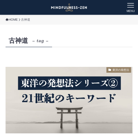
MENU
HOME
古神道
古神道
– tag –
東洋の発想法