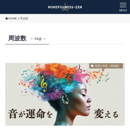
MENU
HOME
周波数
周波数
– tag –
音霊の世界（周波数）